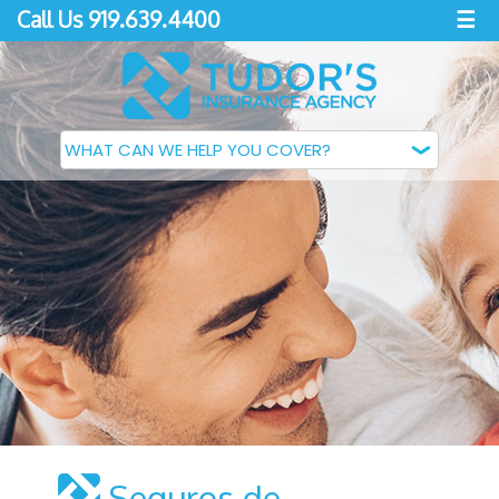
Call Us 919.639.4400
☰
Seguros de